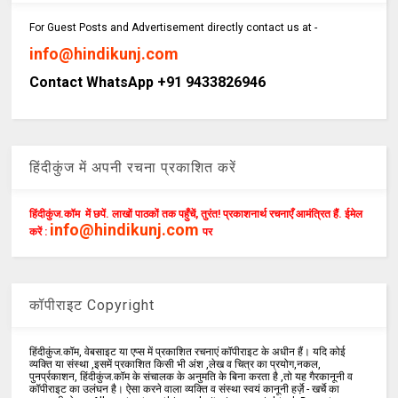
For Guest Posts and Advertisement directly contact us at -
info@hindikunj.com
Contact WhatsApp +91 9433826946
हिंदीकुंज में अपनी रचना प्रकाशित करें
हिंदीकुंज.कॉम में छपें. लाखों पाठकों तक पहुँचें, तुरंत! प्रकाशनार्थ रचनाएँ आमंत्रित हैं. ईमेल
info@hindikunj.com
करें :
पर
कॉपीराइट Copyright
हिंदीकुंज.कॉम, वेबसाइट या एप्स में प्रकाशित रचनाएं कॉपीराइट के अधीन हैं। यदि कोई
व्यक्ति या संस्था ,इसमें प्रकाशित किसी भी अंश ,लेख व चित्र का प्रयोग,नकल,
पुनर्प्रकाशन, हिंदीकुंज.कॉम के संचालक के अनुमति के बिना करता है ,तो यह गैरकानूनी व
कॉपीराइट का उलंघन है। ऐसा करने वाला व्यक्ति व संस्था स्वयं कानूनी हर्ज़े - खर्चे का