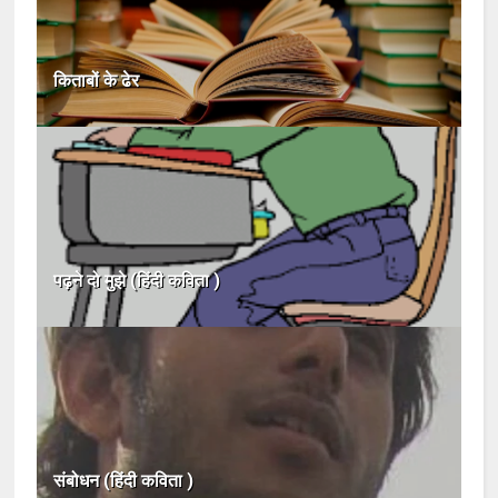
किताबों के ढेर
पढ़ने दो मुझे (हिंदी कविता )
संबोधन (हिंदी कविता )