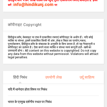
हिंदीकुंज.कॉम में छपें. लाखों पाठकों तक पहुँचें, तुरंत! प्रकाशनार्थ रचनाएँ आमंत्रित हैं. ईमेल
info@hindikunj.com
करें :
पर
कॉपीराइट Copyright
हिंदीकुंज.कॉम, वेबसाइट या एप्स में प्रकाशित रचनाएं कॉपीराइट के अधीन हैं। यदि कोई
व्यक्ति या संस्था ,इसमें प्रकाशित किसी भी अंश ,लेख व चित्र का प्रयोग,नकल,
पुनर्प्रकाशन, हिंदीकुंज.कॉम के संचालक के अनुमति के बिना करता है ,तो यह गैरकानूनी व
कॉपीराइट का उलंघन है। ऐसा करने वाला व्यक्ति व संस्था स्वयं कानूनी हर्ज़े - खर्चे का
उत्तरदायी होगा। All content on this website is copyrighted. Do not copy
any data from this website without permission. Violations will attract
legal penalties.
हिंदी निबंध
उपयोगी लेख
उर्दू साहित्य
यदि मैं थानेदार होता विषय पर निबंध
भारत के प्रमुख दर्शनीय स्थल पर निबंध