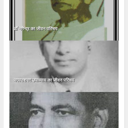
डॉ नगेन्द्र का जीवन परिचय
भगवतशरण उपाध्याय का जीवन परिचय