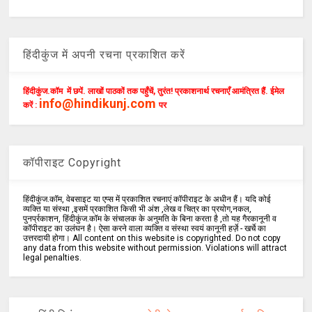
हिंदीकुंज में अपनी रचना प्रकाशित करें
हिंदीकुंज.कॉम में छपें. लाखों पाठकों तक पहुँचें, तुरंत! प्रकाशनार्थ रचनाएँ आमंत्रित हैं. ईमेल
info@hindikunj.com
करें :
पर
कॉपीराइट Copyright
हिंदीकुंज.कॉम, वेबसाइट या एप्स में प्रकाशित रचनाएं कॉपीराइट के अधीन हैं। यदि कोई
व्यक्ति या संस्था ,इसमें प्रकाशित किसी भी अंश ,लेख व चित्र का प्रयोग,नकल,
पुनर्प्रकाशन, हिंदीकुंज.कॉम के संचालक के अनुमति के बिना करता है ,तो यह गैरकानूनी व
कॉपीराइट का उलंघन है। ऐसा करने वाला व्यक्ति व संस्था स्वयं कानूनी हर्ज़े - खर्चे का
उत्तरदायी होगा। All content on this website is copyrighted. Do not copy
any data from this website without permission. Violations will attract
legal penalties.