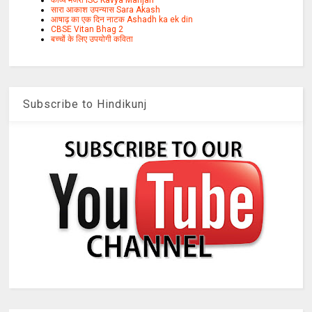
काव्य मंजरी ISC Kavya Manjari
सारा आकाश उपन्यास Sara Akash
आषाढ़ का एक दिन नाटक Ashadh ka ek din
CBSE Vitan Bhag 2
बच्चों के लिए उपयोगी कविता
Subscribe to Hindikunj