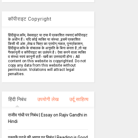
कॉपीराइट Copyright
हिंदीकुंज.कॉम, वेबसाइट या एप्स में प्रकाशित रचनाएं कॉपीराइट
के अधीन हैं। यदि कोई व्यक्ति या संस्था ,इसमें प्रकाशित
किसी भी अंश ,लेख व चित्र का प्रयोग,नकल, पुनर्प्रकाशन,
हिंदीकुंज.कॉम के संचालक के अनुमति के बिना करता है ,तो यह
गैरकानूनी व कॉपीराइट का उलंघन है। ऐसा करने वाला व्यक्ति
व संस्था स्वयं कानूनी हर्ज़े - खर्चे का उत्तरदायी होगा। All
content on this website is copyrighted. Do not
copy any data from this website without
permission. Violations will attract legal
penalties.
हिंदी निबंध
उपयोगी लेख
उर्दू साहित्य
राजीव गांधी पर निबंध | Essay on Rajiv Gandhi in
Hindi
पुस्तकें पढ़ने की आदत पर निबंध | Reading is Good