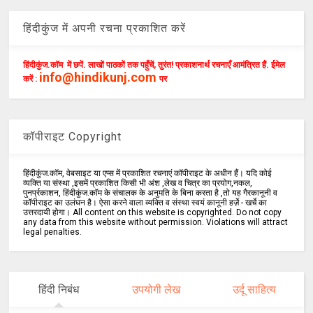
हिंदीकुंज में अपनी रचना प्रकाशित करें
हिंदीकुंज.कॉम में छपें. लाखों पाठकों तक पहुँचें, तुरंत! प्रकाशनार्थ रचनाएँ आमंत्रित हैं. ईमेल
info@hindikunj.com
करें :
पर
कॉपीराइट Copyright
हिंदीकुंज.कॉम, वेबसाइट या एप्स में प्रकाशित रचनाएं कॉपीराइट के अधीन हैं। यदि कोई
व्यक्ति या संस्था ,इसमें प्रकाशित किसी भी अंश ,लेख व चित्र का प्रयोग,नकल,
पुनर्प्रकाशन, हिंदीकुंज.कॉम के संचालक के अनुमति के बिना करता है ,तो यह गैरकानूनी व
कॉपीराइट का उलंघन है। ऐसा करने वाला व्यक्ति व संस्था स्वयं कानूनी हर्ज़े - खर्चे का
उत्तरदायी होगा। All content on this website is copyrighted. Do not copy
any data from this website without permission. Violations will attract
legal penalties.
हिंदी निबंध
उपयोगी लेख
उर्दू साहित्य