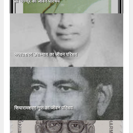
डॉ नगेन्द्र का जीवन परिचय
भगवतशरण उपाध्याय का जीवन परिचय
सियारामशरण गुप्त का जीवन परिचय