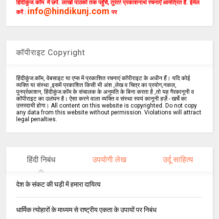
हिंदीकुंज.कॉम में छपें. लाखों पाठकों तक पहुँचें, तुरंत! प्रकाशनार्थ रचनाएँ आमंत्रित हैं. ईमेल
info@hindikunj.com
करें :
पर
कॉपीराइट Copyright
हिंदीकुंज.कॉम, वेबसाइट या एप्स में प्रकाशित रचनाएं कॉपीराइट के अधीन हैं। यदि कोई
व्यक्ति या संस्था ,इसमें प्रकाशित किसी भी अंश ,लेख व चित्र का प्रयोग,नकल,
पुनर्प्रकाशन, हिंदीकुंज.कॉम के संचालक के अनुमति के बिना करता है ,तो यह गैरकानूनी व
कॉपीराइट का उलंघन है। ऐसा करने वाला व्यक्ति व संस्था स्वयं कानूनी हर्ज़े - खर्चे का
उत्तरदायी होगा। All content on this website is copyrighted. Do not copy
any data from this website without permission. Violations will attract
legal penalties.
हिंदी निबंध
उपयोगी लेख
उर्दू साहित्य
देश के संकट की घड़ी में हमारा दायित्व
धार्मिक त्योहारों के माध्यम से राष्ट्रीय एकता के उपायों पर निबंध