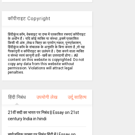
कॉपीराइट Copyright
हिंदीकुंज.कॉम, वेबसाइट या एप्स में प्रकाशित रचनाएं कॉपीराइट
के अधीन हैं। यदि कोई व्यक्ति या संस्था ,इसमें प्रकाशित
किसी भी अंश ,लेख व चित्र का प्रयोग,नकल, पुनर्प्रकाशन,
हिंदीकुंज.कॉम के संचालक के अनुमति के बिना करता है ,तो यह
गैरकानूनी व कॉपीराइट का उलंघन है। ऐसा करने वाला व्यक्ति
व संस्था स्वयं कानूनी हर्ज़े - खर्चे का उत्तरदायी होगा। All
content on this website is copyrighted. Do not
copy any data from this website without
permission. Violations will attract legal
penalties.
हिंदी निबंध
उपयोगी लेख
उर्दू साहित्य
21वीं सदी का भारत पर निबंध || Essay on 21st
century India in hindi
सार्वजनिक उत्सव पर निबंध हिंदी में | Essay on