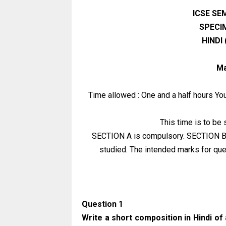
ICSE SE
SPECI
HINDI
Ma
Time allowed : One and a half hours You 
This time is to be 
SECTION A is compulsory. SECTION B 
studied. The intended marks for ques
Question 1
Write a short composition in Hindi o