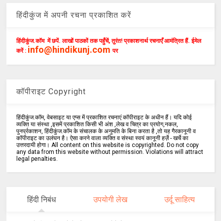
हिंदीकुंज में अपनी रचना प्रकाशित करें
हिंदीकुंज.कॉम में छपें. लाखों पाठकों तक पहुँचें, तुरंत! प्रकाशनार्थ रचनाएँ आमंत्रित हैं. ईमेल
info@hindikunj.com
करें :
पर
कॉपीराइट Copyright
हिंदीकुंज.कॉम, वेबसाइट या एप्स में प्रकाशित रचनाएं कॉपीराइट के अधीन हैं। यदि कोई
व्यक्ति या संस्था ,इसमें प्रकाशित किसी भी अंश ,लेख व चित्र का प्रयोग,नकल,
पुनर्प्रकाशन, हिंदीकुंज.कॉम के संचालक के अनुमति के बिना करता है ,तो यह गैरकानूनी व
कॉपीराइट का उलंघन है। ऐसा करने वाला व्यक्ति व संस्था स्वयं कानूनी हर्ज़े - खर्चे का
उत्तरदायी होगा। All content on this website is copyrighted. Do not copy
any data from this website without permission. Violations will attract
legal penalties.
हिंदी निबंध
उपयोगी लेख
उर्दू साहित्य