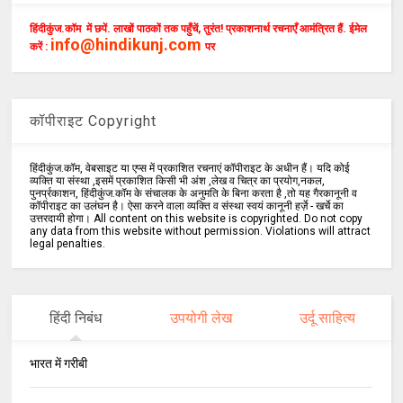
हिंदीकुंज.कॉम में छपें. लाखों पाठकों तक पहुँचें, तुरंत! प्रकाशनार्थ रचनाएँ आमंत्रित हैं. ईमेल
info@hindikunj.com
करें :
पर
कॉपीराइट Copyright
हिंदीकुंज.कॉम, वेबसाइट या एप्स में प्रकाशित रचनाएं कॉपीराइट के अधीन हैं। यदि कोई
व्यक्ति या संस्था ,इसमें प्रकाशित किसी भी अंश ,लेख व चित्र का प्रयोग,नकल,
पुनर्प्रकाशन, हिंदीकुंज.कॉम के संचालक के अनुमति के बिना करता है ,तो यह गैरकानूनी व
कॉपीराइट का उलंघन है। ऐसा करने वाला व्यक्ति व संस्था स्वयं कानूनी हर्ज़े - खर्चे का
उत्तरदायी होगा। All content on this website is copyrighted. Do not copy
any data from this website without permission. Violations will attract
legal penalties.
हिंदी निबंध
उपयोगी लेख
उर्दू साहित्य
भारत में गरीबी