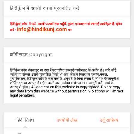
हिंदीकुंज में अपनी रचना प्रकाशित करें
हिंदीकुंज.कॉम में छपें. लाखों पाठकों तक पहुँचें, तुरंत! प्रकाशनार्थ रचनाएँ आमंत्रित हैं. ईमेल
info@hindikunj.com
करें :
पर
कॉपीराइट Copyright
हिंदीकुंज.कॉम, वेबसाइट या एप्स में प्रकाशित रचनाएं कॉपीराइट के अधीन हैं। यदि कोई
व्यक्ति या संस्था ,इसमें प्रकाशित किसी भी अंश ,लेख व चित्र का प्रयोग,नकल,
पुनर्प्रकाशन, हिंदीकुंज.कॉम के संचालक के अनुमति के बिना करता है ,तो यह गैरकानूनी व
कॉपीराइट का उलंघन है। ऐसा करने वाला व्यक्ति व संस्था स्वयं कानूनी हर्ज़े - खर्चे का
उत्तरदायी होगा। All content on this website is copyrighted. Do not copy
any data from this website without permission. Violations will attract
legal penalties.
हिंदी निबंध
उपयोगी लेख
उर्दू साहित्य