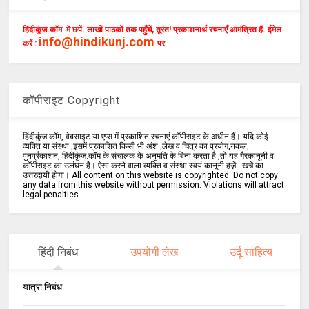
हिंदीकुंज.कॉम में छपें. लाखों पाठकों तक पहुँचें, तुरंत! प्रकाशनार्थ रचनाएँ आमंत्रित हैं. ईमेल
info@hindikunj.com
करें :
पर
कॉपीराइट Copyright
हिंदीकुंज.कॉम, वेबसाइट या एप्स में प्रकाशित रचनाएं कॉपीराइट के अधीन हैं। यदि कोई
व्यक्ति या संस्था ,इसमें प्रकाशित किसी भी अंश ,लेख व चित्र का प्रयोग,नकल,
पुनर्प्रकाशन, हिंदीकुंज.कॉम के संचालक के अनुमति के बिना करता है ,तो यह गैरकानूनी व
कॉपीराइट का उलंघन है। ऐसा करने वाला व्यक्ति व संस्था स्वयं कानूनी हर्ज़े - खर्चे का
उत्तरदायी होगा। All content on this website is copyrighted. Do not copy
any data from this website without permission. Violations will attract
legal penalties.
हिंदी निबंध
उपयोगी लेख
उर्दू साहित्य
यात्रा निबंध