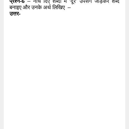
प्रश्न-6 
– नीचे दिए शब्दों में ‘दूर’ उपसर्ग जोड़कर शब्द 
बनाइए और उनके अर्थ लिखिए  – 
उत्तर- 