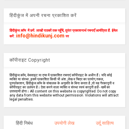
हिंदीकुंज में अपनी रचना प्रकाशित करें
हिंदीकुंज.कॉम में छपें. लाखों पाठकों तक पहुँचें, तुरंत! प्रकाशनार्थ रचनाएँ आमंत्रित हैं. ईमेल
info@hindikunj.com
करें :
पर
कॉपीराइट Copyright
हिंदीकुंज.कॉम, वेबसाइट या एप्स में प्रकाशित रचनाएं कॉपीराइट के अधीन हैं। यदि कोई
व्यक्ति या संस्था ,इसमें प्रकाशित किसी भी अंश ,लेख व चित्र का प्रयोग,नकल,
पुनर्प्रकाशन, हिंदीकुंज.कॉम के संचालक के अनुमति के बिना करता है ,तो यह गैरकानूनी व
कॉपीराइट का उलंघन है। ऐसा करने वाला व्यक्ति व संस्था स्वयं कानूनी हर्ज़े - खर्चे का
उत्तरदायी होगा। All content on this website is copyrighted. Do not copy
any data from this website without permission. Violations will attract
legal penalties.
हिंदी निबंध
उपयोगी लेख
उर्दू साहित्य