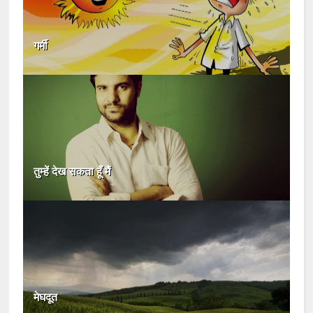
गर्मी
तुम्हें देख सकता हूँ मैं
मेघदूत