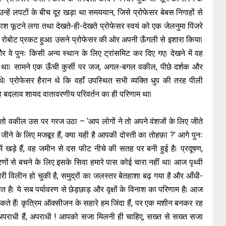
उन्हें लपटों के बीच दूर खड़ा था समययान, जिसे प्रोफेसर बेबस निगाहों से
रकाश फूटने लगा तथा देखते-ही-देखते प्रोफेसर स्वयं को एक जेलनुमा पिंजरे
रोबोट प्रकट हुआ ⃒ उसने प्रोफेसर की ओर अपनी ऊँगली से इशारा किया ⃒
े पुनः किसी अन्य स्थान के लिए ट्रांसमिट कर दिए गए ⃒ देखने में वह
ा था ⃒ सामने एक ऊँची कुर्सी पर जज, अगल-बगल वकील, पीछे दर्शक और
े ⃒ प्रोफेसर हैरान थे कि वहाँ उपस्थित सभी व्यक्ति धुप की तरह पीली
⃒ यह बदलाव शायद वातावरणीय परिवर्तन का ही परिणाम था ⃒
तो वकील उस पर गरज उठा – ‘आप लोगों ने तो अपने वंशजों के लिए जीते
 जीने के लिए मजबूर हैं, क्या यही है आपकी दोस्ती का तोहफ़ा ?’ आगे पुनः
े हैं, वह जमीन से दस फीट नीचे की सतह पर बनी हुई है ⃒ प्रदूषण,
ं से बचने के लिए इसके सिवा हमारे पास कोई चारा नहीं था ⃒ आज पृथ्वी
तरी विलीन हो चुकी है, समुद्रों का जलस्तर बेतहाशा बढ़ गया है और आँधी-
ै ⃒ ये सब पर्यावरण से छेड़छाड़ और वृक्षों के विनाश का परिणाम है ⃒ आज
कते हैं ⃒ कृत्रिम ऑक्सीजन के सहारे हम जिंदा हैं, पर एक मशीन बनकर रह
⃒ आप अपराधी हैं, अपराधी ! आपको सजा मिलनी ही चाहिए, सख्त से सख्त सजा