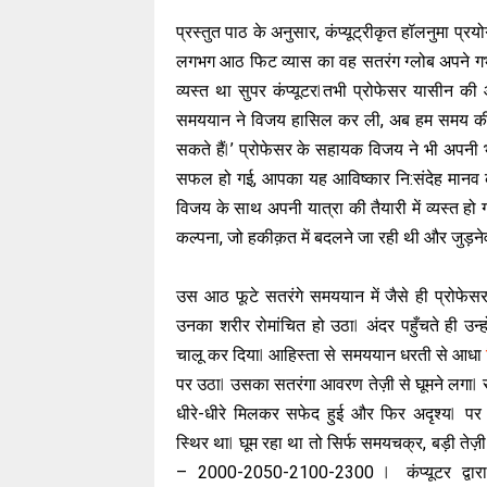
प्रस्तुत पाठ के अनुसार, कंप्यूट्रीकृत हॉलनुमा प्र
लगभग आठ फिट व्यास का वह सतरंग ग्लोब अपने गर्भ मे
व्यस्त था सुपर कंप्यूटर ⃒तभी प्रोफेसर यासीन 
समययान ने विजय हासिल कर ली, अब हम समय की 
सकते हैं ⃒’ प्रोफेसर के सहायक विजय ने भी अपन
सफल हो गई, आपका यह आविष्कार नि:संदेह मानव कल्य
विजय के साथ अपनी यात्रा की तैयारी में व्यस्त हो
कल्पना, जो हकीक़त में बदलने जा रही थी और जुड़नेवा
उस आठ फूटे सतरंगे समययान में जैसे ही प्रोफेस
उनका शरीर रोमांचित हो उठा ⃒ अंदर पहुँचते ही उन्हो
चालू कर दिया ⃒ आहिस्ता से समययान धरती से आधा
पर उठा ⃒ उसका सतरंगा आवरण तेज़ी से घूमने लगा ⃒ स
धीरे-धीरे मिलकर सफेद हुई और फिर अदृश्य ⃒ प
स्थिर था ⃒ घूम रहा था तो सिर्फ समयचक्र, बड़ी तेज़
– 2000-2050-2100-2300 ⃒ कंप्यूटर द्वारा पू