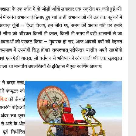
योगशाला के एक कोने में दो जोड़ी आँखें लगातार एक स्क्रीन पर जमी हुई थीं ⃒
ं अनंत संभावनाएं छिपाए हुए था ⃒ उन्हीं संभावनाओं की तह तक पहुंचने में
की आवाज़ गूंजी – ‘देखा विजय, हम जीत गए, समय की अबाध गति पर हमारे
सीमा को चीरकर किसी भी काल, किसी भी समय में बड़ी आसानी से जा
ी भावनाओं को प्रकट किया – ‘मुबारक हो सर, आज आपकी वर्षों की मेहनत
ाण में उपयोगी सिद्ध होगा’ ⃒ तत्पश्चात् प्रोफेसर यासीन अपने सहयोगी
 गए ⃒ एक ऐसी यात्रा, जो वर्तमान से भविष्य की ओर जाती थी ⃒ एक खूबसूरत
ला था मानवीय उपलब्धियों के इतिहास में एक स्वर्णिम अध्याय ⃒
र ने कदम रखा,
ंने कंप्यूटर को
फिट
की ऊँचाई
तरंगी पट्टियाँ
र अंदर सब कुछ
ी से आगे के ओर
र्व निर्धारित