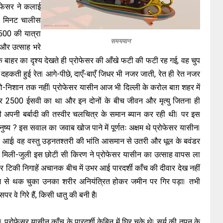
ोफेसर ने कलाई
स मिनट चालीस
2500 की यात्रा
समययान
ा और उत्साह भरे
े बाहर का दृश्य देखते ही प्रोफेसर की आँखे फटी की फटी रह गई, वह चुप
ह दहकती हुई रेत ⃒ आगे-पीछे, दाएँ-बाएँ जिधर भी नजर जाती, रेत ही रेत नजर
ामो-निशान तक नहीं ⃒ प्रोफेसर यासीन आज भी दिल्ली के करोल बाग़ शहर में
र 2500 ईसवी का था और इन दोनों के बीच जीवन और मृत्यु जितना ही
ी अपनी बर्बादी की तस्वीर चलचित्र के समान ब्यान कर रही थी ⃒ पर इस
नुष्य ? इस सवाल का जवाब खोज पाने में पूर्णतः अक्षम थे प्रोफेसर यासीन ⃒
आई ⃒ वह वस्तु उड़नतश्तरी की भांति आसमान से उतरी और धूल के बवंडर
ी मिली-जुली इस छोटी सी किरण ने प्रोफेसर यासीन का उत्साह वापस ला
 पर टिकी निगाहें अचानक बीच में उभर आई पारदर्शी काँच की दीवार देख नहीं
म से थक चुका उनका शरीर अनियंत्रित होकर जमीन पर गिर पड़ा ⃒ तभी
े गिरे हैं, किसी धातु की बनी है ⃒
 प्रोफेसर यासीन काँच के पारदर्शी केबिन में घिर चुके थे ⃒ सूर्य की तपन के