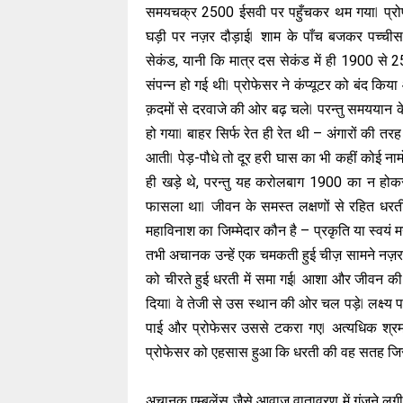
समयचक्र 2500 ईसवी पर पहुँचकर थम गया ⃒ प्र
घड़ी पर नज़र दौड़ाई ⃒ शाम के पाँच बजकर पच्ची
सेकंड, यानी कि मात्र दस सेकंड में ही 1900 से 
संपन्न हो गई थी ⃒ प्रोफेसर ने कंप्यूटर को बंद किय
क़दमों से दरवाजे की ओर बढ़ चले ⃒ परन्तु समययान क
हो गया ⃒ बाहर सिर्फ रेत ही रेत थी – अंगारों की तर
आती ⃒ पेड़-पौधे तो दूर हरी घास का भी कहीं कोई न
ही खड़े थे, परन्तु यह करोलबाग 1900 का न होक
फासला था ⃒ जीवन के समस्त लक्षणों से रहित धरत
महाविनाश का जिम्मेदार कौन है – प्रकृति या स्वयं म
तभी अचानक उन्हें एक चमकती हुई चीज़ सामने नज़र 
को चीरते हुई धरती में समा गई ⃒ आशा और जीवन क
दिया ⃒ वे तेजी से उस स्थान की ओर चल पड़े ⃒ लक्ष्य
पाई और प्रोफेसर उससे टकरा गए ⃒ अत्यधिक श्र
प्रोफेसर को एहसास हुआ कि धरती की वह सतह जिसपर व
अचानक एम्बुलेंस जैसे आवाज़ वातावरण में गूंजने लगी ⃒