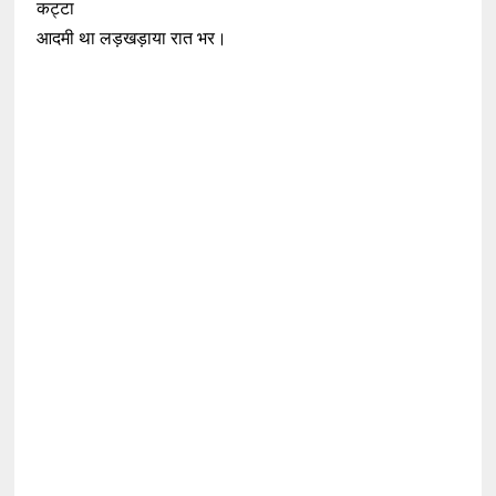
कट्टा
आदमी था लड़खड़ाया रात भर।