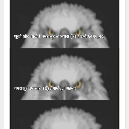
थूको और चाटो ! चमरासुर उपन्यास (7) / शमोएल अहमद
चमरासुर उपन्यास (6) / शमोएल अहमद