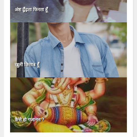
अंश ढूँढ़ता फिरता हूँ
खुली किताब हूँ
कैसे हो गजानन ?