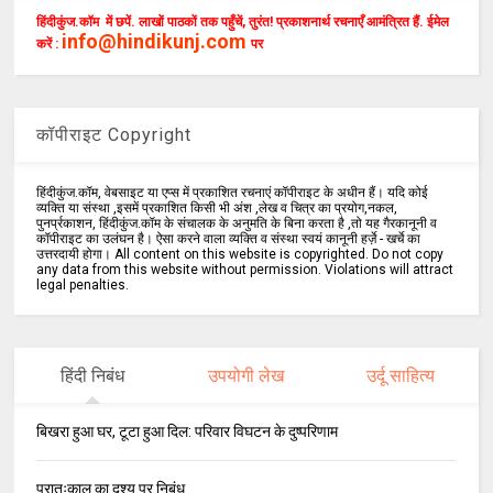
हिंदीकुंज.कॉम में छपें. लाखों पाठकों तक पहुँचें, तुरंत! प्रकाशनार्थ रचनाएँ आमंत्रित हैं. ईमेल
info@hindikunj.com
करें :
पर
कॉपीराइट Copyright
हिंदीकुंज.कॉम, वेबसाइट या एप्स में प्रकाशित रचनाएं कॉपीराइट के अधीन हैं। यदि कोई
व्यक्ति या संस्था ,इसमें प्रकाशित किसी भी अंश ,लेख व चित्र का प्रयोग,नकल,
पुनर्प्रकाशन, हिंदीकुंज.कॉम के संचालक के अनुमति के बिना करता है ,तो यह गैरकानूनी व
कॉपीराइट का उलंघन है। ऐसा करने वाला व्यक्ति व संस्था स्वयं कानूनी हर्ज़े - खर्चे का
उत्तरदायी होगा। All content on this website is copyrighted. Do not copy
any data from this website without permission. Violations will attract
legal penalties.
हिंदी निबंध
उपयोगी लेख
उर्दू साहित्य
बिखरा हुआ घर, टूटा हुआ दिल: परिवार विघटन के दुष्परिणाम
प्रातःकाल का दृश्य पर निबंध