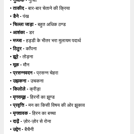
• गुंजल्क -
गुत्थी
• ताकीद -
बार-बार चेताने की क्रिया
• डैने -
पंख
• चिल्ला जाड़ा -
बहुत अधिक ठण्ड
• आशंका -
डर
• मज्जा -
हड्डी के भीतर भरा मुलायम पदार्थ
• ठिठुर -
काँपना
• झूरे -
तोड़ना
• मूक -
मौन
• प्रसन्नवदन -
प्रसन्न चेहरा
• उझकना -
उचकना
• किलोले -
क्रीड़ा
• मृगसमूह -
हिरनों का झुण्ड
• प्रवृत्ति -
मन का किसी विषय की ओर झुकाव
• मृगशावक -
हिरन का बच्चा
• दाढ़ें -
ज़ोर-ज़ोर से रोना
• उद्वेग -
बैचैनी