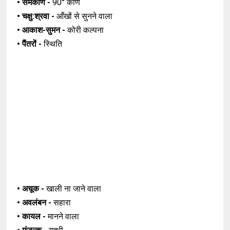
• समकोण -
90° कोण
• चक्षु:श्रवा -
आँखों से सुनने वाला
• आकाश-सुमन -
कोरी कल्पना
• पैंतरों -
स्थिति
• अचूक -
खाली ना जाने वाला
• अवलंबन -
सहारा
• कायल -
मानने वाला