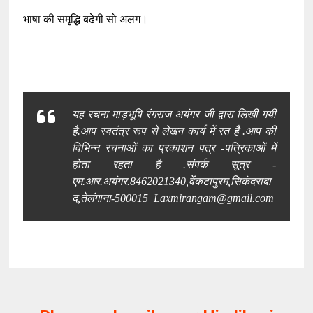
भाषा की समृद्धि बढेगी सो अलग।
यह रचना माड़भूषि रंगराज अयंगर जी द्वारा लिखी गयी
है.आप स्वतंत्र रूप से लेखन कार्य में रत है .आप की
विभिन्न रचनाओं का प्रकाशन पत्र -पत्रिकाओं में
होता रहता है .संपर्क सूत्र -
एम.आर.अयंगर.8462021340,वेंकटापुरम,सिकंदराबा
द,तेलंगाना-500015 Laxmirangam@gmail.com