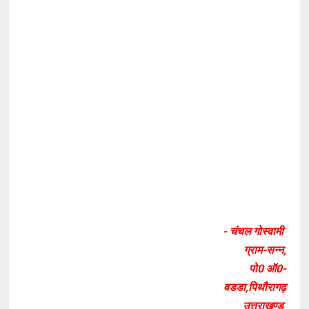
- चंचल गोस्वामी
ग्राम-सन्न,
पो0 ऑ0-
वडडा,पिथौरागढ़
उत्तराखण्ड