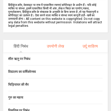
हिंदीकुंज.कॉम, वेबसाइट या एप्स में प्रकाशित रचनाएं कॉपीराइट के अधीन हैं। यदि कोई
व्यक्ति या संस्था ,इसमें प्रकाशित किसी भी अंश ,लेख व चित्र का प्रयोग,नकल,
पुनर्प्रकाशन, हिंदीकुंज.कॉम के संचालक के अनुमति के बिना करता है ,तो यह गैरकानूनी व
कॉपीराइट का उलंघन है। ऐसा करने वाला व्यक्ति व संस्था स्वयं कानूनी हर्ज़े - खर्चे का
उत्तरदायी होगा। All content on this website is copyrighted. Do not copy
any data from this website without permission. Violations will attract
legal penalties.
हिंदी निबंध
उपयोगी लेख
उर्दू साहित्य
शीत ऋतु पर निबंध
विद्यालय का वार्षिकोत्सव
चिड़ियाघर की सैर
गुरु का महत्व
पिकनिक पर निबंध