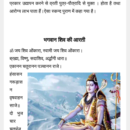
प्रकार उद्यापन करने से व्रती पुत्र-पौत्रादि से युक्त । होता है तथा
आरोग्य लाभ पाता हैं।ऐसा स्कन्द पुराण में कहा गया है।
भगवान शिव की आरती
ॐ जय शिव ओंकारा, स्वामी जय शिव ओंकारा।
ब्रह्मा, विष्णु, सदाशिव, अर्द्धांगी धारा॥
एकानन चतुरानन पञ्चानन राजे।
हंसासन
गरूड़ास
न
वृषवाहन
साजे॥
दो भुज
चार
चतुर्भुज