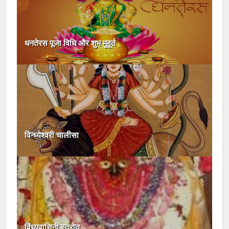
धनतेरस पूजा विधि और शुभ मुहूर्त
विन्ध्येश्वरी चालीसा
विंध्यवासिनी स्त्रोत