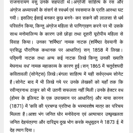
राजनारायण वसु उनके सहपाठी थे।अंग्रेजी साहित्य के रस और
अंग्रेज अध्यापकों के संसर्ग से स्वधर्म एवं स्वसमाज के प्रति आस्था घट
गयी। इसलिए ईसाई बनकर कुछ बनने- कर सकने की लालसा से धर्म
परिवर्तन किया, किन्तु अंग्रेज महिला से पाणिग्रहण करने पर भी उसके
साथ मनोमालिन्य के कारण उसे छोड़ा तथा दूसरी यूरोपीय महिला से
विवाह किया। उनका 'शर्मिष्ठा' नामक नाटक (शर्मिष्ठा देवयानी के
प्रसिद्ध पौराणिक कथानक पर आधारित) सन् 1858 में लिखा।
पद्मिनी नाटक तथा अन्य कई नाटक लिखे किन्तु उनकी ख्याति
मेघनाथ वध' नामक महाकाव्य के कारण हुई।सन् 1865 में चतुर्दशपदी
कवितावली (सोनेट्स) लिखे।बंगला साहित्य में यही सर्वप्रथम सोनेट
है।सोनेट बाद में भी लिखे गये पर उनके लेखकों को यहाँ तक कि
रवीन्द्रनाथ ठाकुर को भी उतनी सफलता नहीं मिली।उनके हेक्टर वध
(होमर के इलियट के एक उपाख्यान पर आधारित) और माया कानन
(1871) में 'कवि की प्रचण्ड प्रतिभा के भस्मावशेष मात्र का परिचय
मिलता है।आशा भंग जनित घोर मनोवेदना एवं अत्याचार उच्छृखलता
जनित देहयंत्रणा और दारिद्र्य दुख भोग करके मधुसूदन ने 1873 ई. में
देह त्याग दिया।