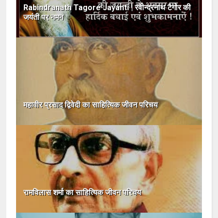
Rabindranath Tagore Jayanti | रवीन्द्रनाथ टैगोर की
जयंती पर नमन
महावीर प्रसाद द्विवेदी का साहित्यिक जीवन परिचय
रामविलास शर्मा का साहित्यिक जीवन परिचय