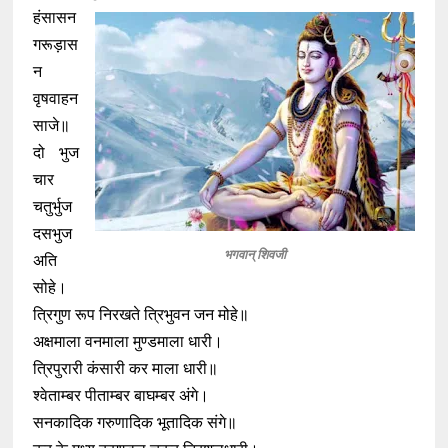
हंसासन
गरूड़ास
न
वृषवाहन
साजे॥
दो भुज
चार
चतुर्भुज
दसभुज
भगवान् शिवजी
अति
सोहे।
त्रिगुण रूप निरखते त्रिभुवन जन मोहे॥
अक्षमाला वनमाला मुण्डमाला धारी।
त्रिपुरारी कंसारी कर माला धारी॥
श्वेताम्बर पीताम्बर बाघम्बर अंगे।
सनकादिक गरुणादिक भूतादिक संगे॥