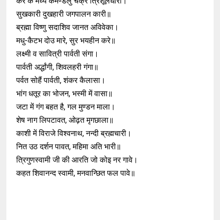
कर के मध्य कमण्डलु चक्र त्रिशूलधारी।
सुखकारी दुखहारी जगपालन कारी॥
ब्रह्मा विष्णु सदाशिव जानत अविवेका।
मधु-कैटभ दो‌उ मारे, सुर भयहीन करे॥
लक्ष्मी व सावित्री पार्वती संगा।
पार्वती अर्द्धांगी, शिवलहरी गंगा॥
पर्वत सोहैं पार्वती, शंकर कैलासा।
भांग धतूर का भोजन, भस्मी में वासा॥
जटा में गंग बहत है, गल मुण्डन माला।
शेष नाग लिपटावत, ओढ़त मृगछाला॥
काशी में विराजे विश्वनाथ, नन्दी ब्रह्मचारी।
नित उठ दर्शन पावत, महिमा अति भारी॥
त्रिगुणस्वामी जी की आरति जो कोइ नर गावे।
कहत शिवानन्द स्वामी, मनवान्छित फल पावे॥