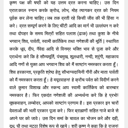
कृष्ण पक्ष की षष्ठी को यह उत्तम व्रत करना चाहिए। उस दिन
प्रात:काल स्नान करके क्रोध, लोभ, मोह त्यागकर व्रत को नियम
पूर्वक कर लेना चाहिए।जब तक व्रती रहे किसी जीव की भी हिंसा न
करे। व्रत सम्पूर्ण करने के लिए चींटी आदि का मार्ग भी उल्लंघन न करे
तथा दोपहर के समय मित्रों सहित पलाश (ढाक) तथा कुशा के नीचे
भगवान् शिव, पार्वती, स्वामी कार्तिकेय तथा गणेशजी की मूर्ति | स्थापित
करके धूप, दीप, नैवेद्य आदि से विनम्र भक्ति भाव से पूजा करे और
प्रार्थना करे कि हे सौम्यमूर्ति, पंचमुख, शूलधारी, नन्दी, श्रृंगी, महाकाय
आदि गणों से युक्त आप भगवान शिव को मैं साष्टांग नमस्कार करता हूँ।
शिव हरकान्ता, प्रकृति श्रेष्ठ हेतु सौभाग्यदायिनी गौरी और माता पार्वती
को मैं नमस्कार करता हूँ। हे मयूरवाहन! हे क्रोंच पर्वत को विदीर्ण करने
वाले कुमार विशाख और स्कन्द आप स्वामी कार्तिकेय को बारम्बार
नमस्कार है। फिर एकदंत गणेशजी की अभ्यर्थना करे कि हे प्रभो!
मूषकवाहन, लम्बोदर, आपको साष्टांग प्रणाम है। इस प्रकार इन चारों
देवताओं की भली प्रकार पूजा करे। फिर ब्राह्मणों सहित गाजे बाजे से
अपने घर को जावे। उस दिन समां के चावल का भोजन करे और दही,
दूध, घी तथा मट्ठा विशेष रूप से खाये। श्री कृष्ण ने कहा कि हे राजन!