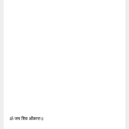
ॐ जय शिव ओंकारा॥