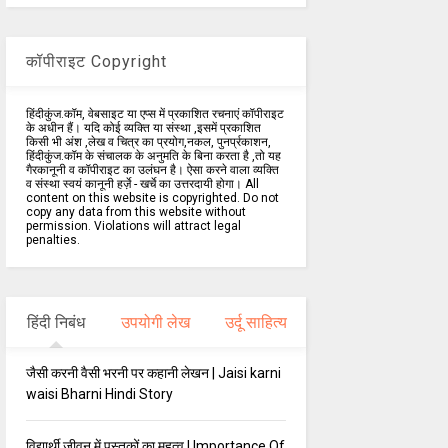
कॉपीराइट Copyright
हिंदीकुंज.कॉम, वेबसाइट या एप्स में प्रकाशित रचनाएं कॉपीराइट
के अधीन हैं। यदि कोई व्यक्ति या संस्था ,इसमें प्रकाशित
किसी भी अंश ,लेख व चित्र का प्रयोग,नकल, पुनर्प्रकाशन,
हिंदीकुंज.कॉम के संचालक के अनुमति के बिना करता है ,तो यह
गैरकानूनी व कॉपीराइट का उलंघन है। ऐसा करने वाला व्यक्ति
व संस्था स्वयं कानूनी हर्ज़े - खर्चे का उत्तरदायी होगा। All
content on this website is copyrighted. Do not
copy any data from this website without
permission. Violations will attract legal
penalties.
हिंदी निबंध
उपयोगी लेख
उर्दू साहित्य
जैसी करनी वैसी भरनी पर कहानी लेखन | Jaisi karni
waisi Bharni Hindi Story
विद्यार्थी जीवन में पुस्तकों का महत्व | Importance Of