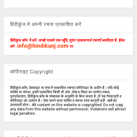
हिंदीकुंज में अपनी रचना प्रकाशित करें
हिंदीकुंज.कॉम में छपें. लाखों पाठकों तक पहुँचें, तुरंत! प्रकाशनार्थ रचनाएँ आमंत्रित हैं. ईमेल
info@hindikunj.com
करें :
पर
कॉपीराइट Copyright
हिंदीकुंज.कॉम, वेबसाइट या एप्स में प्रकाशित रचनाएं कॉपीराइट के अधीन हैं। यदि कोई
व्यक्ति या संस्था ,इसमें प्रकाशित किसी भी अंश ,लेख व चित्र का प्रयोग,नकल,
पुनर्प्रकाशन, हिंदीकुंज.कॉम के संचालक के अनुमति के बिना करता है ,तो यह गैरकानूनी व
कॉपीराइट का उलंघन है। ऐसा करने वाला व्यक्ति व संस्था स्वयं कानूनी हर्ज़े - खर्चे का
उत्तरदायी होगा। All content on this website is copyrighted. Do not copy
any data from this website without permission. Violations will attract
legal penalties.