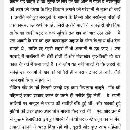
केवल यह चाहते थे कि सूरज के सिर पर चढ़ आने से पहले वे नवागंतुक
की लाश को हमेशा के लिए ठिकाने लगाने की परेशानी से मुक्त हो जाएँ
। उन्होंने बचे हुए मस्तूलों के सामने के हिस्से और बरछेनुमा बाँसों से
एक कामचलाऊ अर्थी बनाई , जिसे उन्होंने पालों के कपड़े से बाँध दिया
ताकि वह खड़ी चट्टान तक पहुँचने तक शव का भार उठा सके । वे
उस आदमी के शव को एक मालवाहक जहाज़ के लंगर के साथ बाँध देना
चाहते थे , ताकि वह गहरी लहरों में भी आसानी से डूब जाए । उस
गहराई में मछलियाँ भी अँधी होती हैं और गोताखोर गृह-विरही हो कर
काल के गर्त में समा जाते हैं । वे लोग यह नहीं चाहते थे कि लहरों के
थपेड़े उस आदमी के शव को भी वैसे ही वापस तट पर ले आएँ , जैसे
अन्य शवों के साथ हुआ था ।
लेकिन गाँव के मर्द जितनी जल्दी यह काम निपटाना चाहते , गाँव की
महिलाएँ समय बरबाद करने के उतने ही तरीके ढूँढ़ लेतीं । वे अपनी
छातियों पर समुद्र से बचाव की तावीज़ें बाँधे हुई थीं , और घबराई हुई
मुर्ग़ियों की तरह इधर-उधर चोंच मारती फिर रही थीं । एक ओर उन में
से कुछ महिलाएँ उस डूबे हुए आदमी के कंधों पर अच्छे शगुन का धार्मिक
लबादा डालने में व्यस्त दिख रही थीं , दूसरी ओर कुछ अन्य महिलाएँ