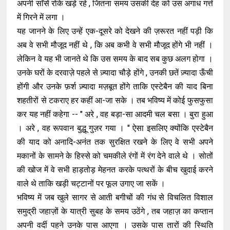
अपनी साँसें रोके खड़े रहे , जितना समय उसकी देह को उस अगाध गर्त्त
में गिरने में लगा ।
यह जानने के लिए उन्हें एक-दूसरे को देखने की ज़रूरत नहीं पड़ी कि
अब वे सभी मौजूद नहीं थे , कि अब कभी वे सभी मौजूद होंगे भी नहीं ।
लेकिन वे यह भी जानते थे कि उस समय के बाद सब कुछ अलग होगा ।
उनके घरों के दरवाज़े पहले से ज़्यादा चौड़े होंगे , उनकी छतें ज़्यादा ऊँची
होंगी और उनके फ़र्श ज़्यादा मज़बूत होंगे ताकि एस्टेबैन की याद बिना
शहतीरों से टकराए हर कहीं आ-जा सके । तब भविष्य में कोई फुसफुसा
कर यह नहीं कहेगा -- " अरे , वह बड़ा-सा आदमी चल बसा । बुरा हुआ
। अरे , वह रूपवान बुद्धू गुज़र गया । " ऐसा इसलिए क्योंकि एस्टेबैन
की याद को अनादि-अनंत तक सुरक्षित रखने के लिए वे सभी अपने
मकानों के सामने के हिस्से को चमकीले रंगों में रंग देने वाले थे । सोतों
की खोज में वे सभी हाड़तोड़ मेहनत करके पत्थरों के बीच खुदाई करने
वाले थे ताकि खड़ी चट्टानों पर फूल उगाए जा सकें ।
भविष्य में जब खुले सागर से आती बगीचों की गंध से विचलित विशाल
समुद्री जहाज़ों के यात्री सुबह के समय उठेंगे , तब जहाज़ का कप्तान
अपनी वर्दी पहने उनके पास आएगा । उसके पास तारों की स्थिति