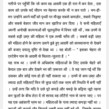
नतीजे पर पहुँचीं कि जो काम वह आदमी एक ही रात में कर देता , उस
काम को उनके मर्द जीवन भर मेहनत करके भी न कर पाते । मन-ही-
मन उन्होंने अपने मर्दों को पृथ्वी पर मौजूद सबसे कमज़ोर , सबसे निकृष्ट
और सबसे बेकार जीव मान कर ख़ारिज कर दिया । वे सभी महिलाएँ
अपनी अनोखी कल्पनाओं की भूलभुलैया में विचर रही थीं , जब उनमें से
सबसे बड़ी उम्र की महिला ने एक लम्बी साँस ली । सबसे बड़ी उम्र
की महिला होने के कारण उसने डूबे हुए आदमी को कामवासना से देखने
की बजाए दयालु दृष्टि से देखा था । वह बोली -- " इसका चेहरा तो
एस्टेबैन नाम के आदमी से मिलता-जुलता है । "
यह सच था । उनमें से अधिकांश महिलाओं के लिए उसके चेहरे को
केवल एक बार और देखने भर की ज़रूरत थी । वे यह जान गई थीं कि
उसका और कोई नाम हो ही नहीं सकता था । उनमें से कम-उम्र और
ज़्यादा हठी महिलाएँ फिर भी कुछ घंटों तक भ्रम की स्थिति में बनी रहीं
। उन्हें लगा कि यदि वे उसे पूरे कपड़े और चमड़े के बढ़िया जूते पहना
कर फूलों के बीच लेटा दें तो शायद वह लौटैरो नाम से जाना जाए । पर
यह एक अहंकारी भ्रम था । महिलाओं के पास ज़्यादा कपड़ा नहीं था ।
कपड़ों की कटाई और सिलाई अच्छी तरह नहीं हुई थी , जिसके कारण