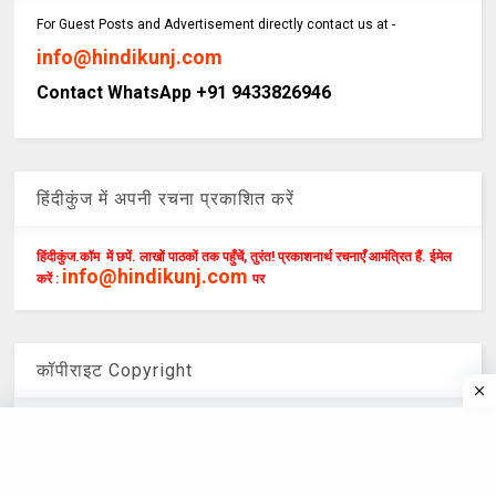
For Guest Posts and Advertisement directly contact us at -
info@hindikunj.com
Contact WhatsApp +91 9433826946
हिंदीकुंज में अपनी रचना प्रकाशित करें
हिंदीकुंज.कॉम में छपें. लाखों पाठकों तक पहुँचें, तुरंत! प्रकाशनार्थ रचनाएँ आमंत्रित हैं. ईमेल
info@hindikunj.com
करें :
पर
कॉपीराइट Copyright
हिंदीकुंज.कॉम, वेबसाइट या एप्स में प्रकाशित रचनाएं कॉपीराइट के अधीन हैं। यदि कोई
व्यक्ति या संस्था ,इसमें प्रकाशित किसी भी अंश ,लेख व चित्र का प्रयोग,नकल,
पुनर्प्रकाशन, हिंदीकुंज.कॉम के संचालक के अनुमति के बिना करता है ,तो यह गैरकानूनी व
कॉपीराइट का उलंघन है। ऐसा करने वाला व्यक्ति व संस्था स्वयं कानूनी हर्ज़े - खर्चे का
उत्तरदायी होगा। All content on this website is copyrighted. Do not copy