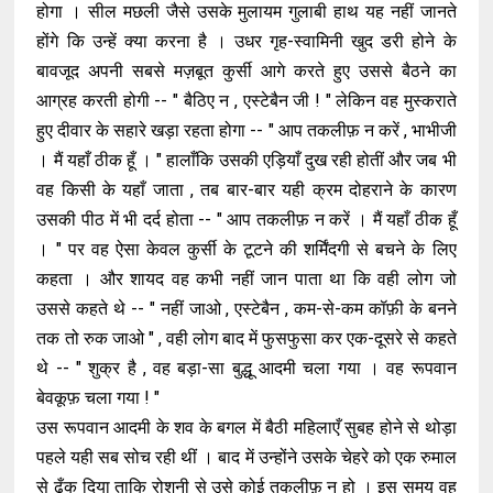
होगा । सील मछली जैसे उसके मुलायम गुलाबी हाथ यह नहीं जानते
होंगे कि उन्हें क्या करना है । उधर गृह-स्वामिनी खुद डरी होने के
बावजूद अपनी सबसे मज़बूत कुर्सी आगे करते हुए उससे बैठने का
आग्रह करती होगी -- " बैठिए न , एस्टेबैन जी ! " लेकिन वह मुस्कराते
हुए दीवार के सहारे खड़ा रहता होगा -- " आप तकलीफ़ न करें , भाभीजी
। मैं यहाँ ठीक हूँ । " हालाँकि उसकी एड़ियाँ दुख रही होतीं और जब भी
वह किसी के यहाँ जाता , तब बार-बार यही क्रम दोहराने के कारण
उसकी पीठ में भी दर्द होता -- " आप तकलीफ़ न करें । मैं यहाँ ठीक हूँ
। " पर वह ऐसा केवल कुर्सी के टूटने की शर्मिंदगी से बचने के लिए
कहता । और शायद वह कभी नहीं जान पाता था कि वही लोग जो
उससे कहते थे -- " नहीं जाओ , एस्टेबैन , कम-से-कम कॉफ़ी के बनने
तक तो रुक जाओ " , वही लोग बाद में फुसफुसा कर एक-दूसरे से कहते
थे -- " शुक्र है , वह बड़ा-सा बुद्धू आदमी चला गया । वह रूपवान
बेवकूफ़ चला गया ! "
उस रूपवान आदमी के शव के बगल में बैठी महिलाएँ सुबह होने से थोड़ा
पहले यही सब सोच रही थीं । बाद में उन्होंने उसके चेहरे को एक रुमाल
से ढँक दिया ताकि रोशनी से उसे कोई तकलीफ़ न हो । इस समय वह