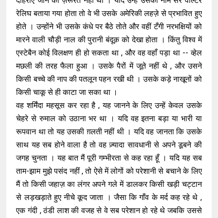
दोहराए जाने की ज़रूरत नहीं थी । यदि उन्हें उसका नाम सर वाल्टर
रेलिघ बताया गया होता तो वे भी उसके अमेरिकी लहज़े से प्रभावित हुए
होते । उन्होंने भी उसके कंधे पर बैठे तोते और वहीं टँगी नरभक्षियों को
मारने वाली चौड़ी नाल की पुरानी बंदूक़ को देखा होता । किंतु विश्व में
एस्टेबैन कोई विलक्षण ही हो सकता था , और वह वहाँ पड़ा था -- व्हेल
मछली की तरह फैला हुआ । उसके पैरों में जूते नहीं थे , और उसने
किसी बच्चे की नाप की पतलून पहन रखी थी । उसके कड़े नाखूनों को
किसी चाकू से ही काटा जा सका था ।
वह शर्मिंदा महसूस कर रहा है , यह जानने के लिए उन्हें केवल उसके
चेहरे से रुमाल को उठाना भर था । यदि वह इतना बड़ा या भारी या
रूपवान था तो यह उसकी ग़लती नहीं थी । यदि वह जानता कि उसके
साथ यह सब होने वाला है तो वह ज़्यादा सावधानी से अपने डूबने की
जगह चुनता । यह बात मैं पूरी गम्भीरता से कह रहा हूँ । यदि यह सब
ताम-झाम मुझे पसंद नहीं , तो ऐसे में लोगों को परेशानी से बचाने के लिए
मैं तो किसी जहाज़ का लंगर अपने गले में डालकर किसी खड़ी चट्टान
से लड़खड़ाते हुए नीचे कूद जाता । जैसा कि गाँव के मर्द कह रहे थे ,
एक गंदी , ठंडी लाश की वजह से वे सब परेशान हो रहे थे जबकि उससे