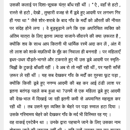
उसकी कलाई पर दिशा-सूचक यंत्र बाँध रही थीं । " ऐ , वहाँ से हटो ,
रास्ते से हटो , देखो , तुम्हारी वजह से मैं डूबे हुए आदमी पर लगभग गिर
ही गया था " जैसे शोर-शराबे के बाद गाँव के मर्दों को औरतों की नीयत
पर संदेह होने लगा । वे बुड़बुड़ाने लगे कि एक अपरिचित व्यक्ति को
अंतिम यात्रा के लिए इतना ज़्यादा सजाने-सँवारने की क्या ज़रूरत है ,
क्योंकि शव के साथ आप कितनी भी धार्मिक रस्में अदा कर लें , अंत में
तो लाश को शार्क मछलियों के मुँह का निवाला ही बननाहै । पर महिलाएँ
इधर-उधर दौड़ते-भागते और टकराते हुए भी उस डूबे आदमी पर स्मृति-
चिह्नों के टुकड़े बाँधती रहीं । वे अब रो तो नहीं रही थीं , पर गहरी साँसें
ज़रूर ले रही थीं । यह सब देखकर गाँव के मर्दों का ग़ुस्सा फूट पड़ा ,
क्योंकि किसी डूबे हुए नगण्य आदमी की बह कर आई ठंडी लाश पर
इतना बतंगड़ पहले कब हुआ था ?उनमें से एक महिला डूबे हुए आदमी
की देख-भाल में दिखाई जा रही इतनी कमी से अपमानित महसूस कर
रही थी । तब उसने मृत व्यक्ति के चेहरे पर पड़ा रुमाल हटा दिया ।
उसके गरिमामय चेहरे को देखकर गाँव के मर्द भी विस्मित रह गए ।
वह वाकई एस्टेबैन था । उनके द्वारा पहचाने जाने के लिए उसका नाम