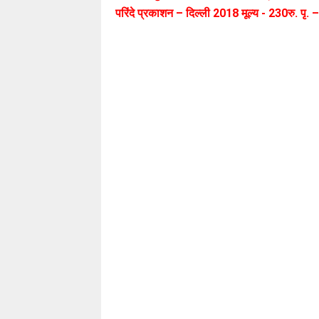
परिंदे प्रकाशन – दिल्ली 2018 मूल्य - 230रु. पृ.