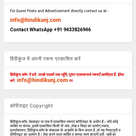
For Guest Posts and Advertisement directly contact us at -
info@hindikunj.com
Contact WhatsApp +91 9433826946
हिंदीकुंज में अपनी रचना प्रकाशित करें
हिंदीकुंज.कॉम में छपें. लाखों पाठकों तक पहुँचें, तुरंत! प्रकाशनार्थ रचनाएँ आमंत्रित हैं. ईमेल
info@hindikunj.com
करें :
पर
कॉपीराइट Copyright
हिंदीकुंज.कॉम, वेबसाइट या एप्स में प्रकाशित रचनाएं कॉपीराइट के अधीन हैं। यदि कोई
व्यक्ति या संस्था ,इसमें प्रकाशित किसी भी अंश ,लेख व चित्र का प्रयोग,नकल,
पुनर्प्रकाशन, हिंदीकुंज.कॉम के संचालक के अनुमति के बिना करता है ,तो यह गैरकानूनी व
कॉपीराइट का उलंघन है। ऐसा करने वाला व्यक्ति व संस्था स्वयं कानूनी हर्ज़े - खर्चे का