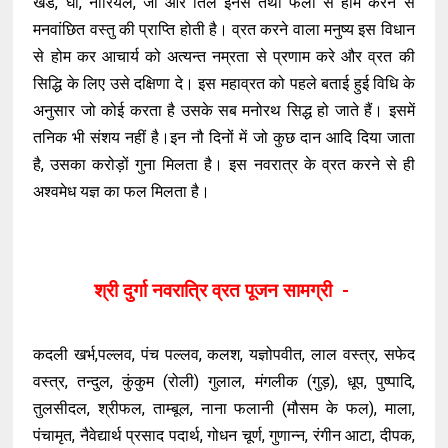
खंड, घी, नारियल, जौ और तिल इनसे तथा फलों से होम करने से
मनवांछित वस्तु की प्राप्ति होती है। व्रत करने वाला मनुष्य इस विधान
से होम कर आचार्य को अत्यन्त नम्रता से प्रणाम करे और व्रत की
सिद्धि के लिए उसे दक्षिणा दे। इस महाव्रत को पहले बताई हुई विधि के
अनुसार जो कोई करता है उसके सब मनोरथ सिद्ध हो जाते हैं। इसमें
तनिक भी संशय नहीं है।इन नौ दिनों में जो कुछ दान आदि दिया जाता
है, उसका करोड़ों गुना मिलता है। इस नवरात्र के व्रत करने से ही
अश्वमेध यज्ञ का फल मिलता है।
श्री दुर्गा नवरात्रि व्रत पूजन सामग्री -
कदली खर्भ,पल्लव, पंच पल्लव, कलश, यज्ञोपवीत, लाल वस्त्र, सफेद
वस्त्र, तन्दुल, कुंकुम (रोली) गुलाल, मंगलीक (गुड़), धूप, पुष्पादि,
तुलसीदल, श्रीफल, ताम्बूल, नाना फलानी (मौसम के फल), माला,
पंचामृत, नैवेद्यार्थ प्रसाद पदार्थ, गोधन चूर्ण, गुणान्न, रंगीन आटा, दीपक,