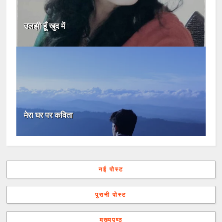
उलझी हूँ खुद में
मेरा घर पर कविता
नई पोस्ट
पुरानी पोस्ट
मुख्यपृष्ठ