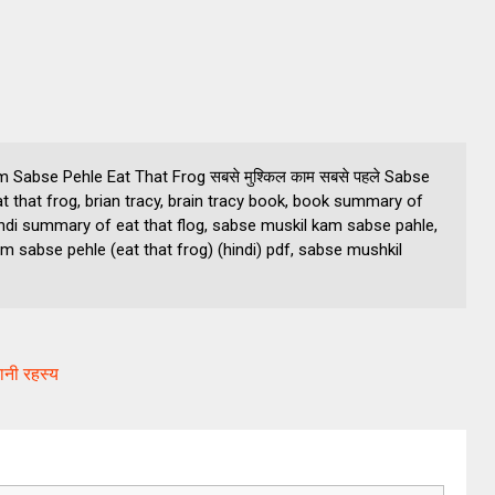
m Sabse Pehle Eat That Frog सबसे मुश्किल काम सबसे पहले Sabse
 that frog, brian tracy, brain tracy book, book summary of
, hindi summary of eat that flog, sabse muskil kam sabse pahle,
m sabse pehle (eat that frog) (hindi) pdf, sabse mushkil
ानी रहस्य