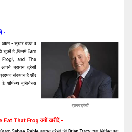
ें -
ी आत्म - सुधार वक्त व
चुकी है ,जिनमें Earn
 Frog!, and The
ने ब्रायन ट्रेसी
रक्ष्षण संस्थान है और
े शीर्षस्थ बुसिनेस्स
ब्रायन ट्रेसी
t That Frog क्यों खरीदें -
aam Sabse Pehle ब्रायन ट्रेसी जी Brian Tracy द्वारा लिखित एक