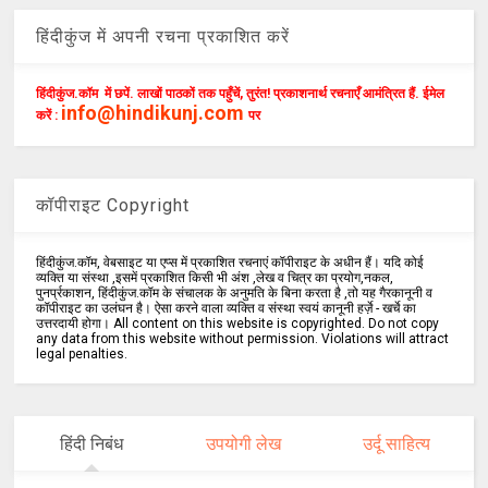
हिंदीकुंज में अपनी रचना प्रकाशित करें
हिंदीकुंज.कॉम में छपें. लाखों पाठकों तक पहुँचें, तुरंत! प्रकाशनार्थ रचनाएँ आमंत्रित हैं. ईमेल
info@hindikunj.com
करें :
पर
कॉपीराइट Copyright
हिंदीकुंज.कॉम, वेबसाइट या एप्स में प्रकाशित रचनाएं कॉपीराइट के अधीन हैं। यदि कोई
व्यक्ति या संस्था ,इसमें प्रकाशित किसी भी अंश ,लेख व चित्र का प्रयोग,नकल,
पुनर्प्रकाशन, हिंदीकुंज.कॉम के संचालक के अनुमति के बिना करता है ,तो यह गैरकानूनी व
कॉपीराइट का उलंघन है। ऐसा करने वाला व्यक्ति व संस्था स्वयं कानूनी हर्ज़े - खर्चे का
उत्तरदायी होगा। All content on this website is copyrighted. Do not copy
any data from this website without permission. Violations will attract
legal penalties.
हिंदी निबंध
उपयोगी लेख
उर्दू साहित्य