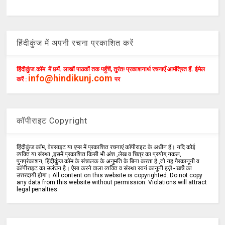
हिंदीकुंज में अपनी रचना प्रकाशित करें
हिंदीकुंज.कॉम में छपें. लाखों पाठकों तक पहुँचें, तुरंत! प्रकाशनार्थ रचनाएँ आमंत्रित हैं. ईमेल
info@hindikunj.com
करें :
पर
कॉपीराइट Copyright
हिंदीकुंज.कॉम, वेबसाइट या एप्स में प्रकाशित रचनाएं कॉपीराइट के अधीन हैं। यदि कोई
व्यक्ति या संस्था ,इसमें प्रकाशित किसी भी अंश ,लेख व चित्र का प्रयोग,नकल,
पुनर्प्रकाशन, हिंदीकुंज.कॉम के संचालक के अनुमति के बिना करता है ,तो यह गैरकानूनी व
कॉपीराइट का उलंघन है। ऐसा करने वाला व्यक्ति व संस्था स्वयं कानूनी हर्ज़े - खर्चे का
उत्तरदायी होगा। All content on this website is copyrighted. Do not copy
any data from this website without permission. Violations will attract
legal penalties.