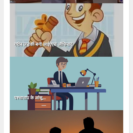
गरीब लड़की बनी आईएएस ऑफिसर
पश्चाताप के आंसू