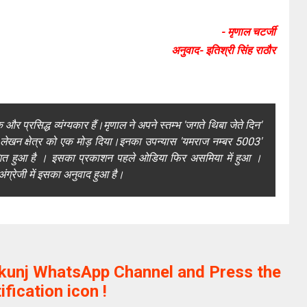
- मृणाल चटर्जी
अनुवाद- इतिश्री सिंह राठौर
र प्रसिद्ध व्यंग्यकार हैं।मृणाल ने अपने स्तम्भ 'जगते थिबा जेते दिन'
ग्य लेखन क्षेत्र को एक मोड़ दिया।इनका उपन्यास 'यमराज नम्बर 5003'
काशित हुआ है । इसका प्रकाशन पहले ओडिया फिर असमिया में हुआ ।
ंग्रेजी में इसका अनुवाद हुआ है।
ikunj WhatsApp Channel and Press the
ification icon !