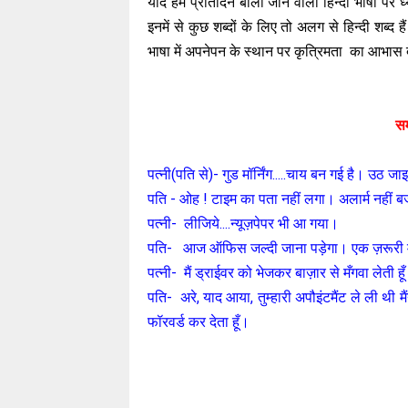
यदि हम प्रतिदिन बोली जाने वाली हिन्दी भाषा पर ध्या
इनमें से कुछ शब्दों के लिए तो अलग से हिन्दी शब्द ह
भाषा में अपनेपन के स्थान पर कृत्रिमता का आभास दे
स
पत्नी(पति से)- गुड मॉर्निंग.....चाय बन गई है। उठ ज
पति - ओह ! टाइम का पता नहीं लगा। अलार्म नह
पत्नी- लीजिये....न्यूज़पेपर भी आ गया।
पति- आज ऑफिस जल्दी जाना पड़ेगा। एक ज़रूरी मीटिं
पत्नी- मैं ड्राईवर को भेजकर बाज़ार से मँगवा लेती ह
पति- अरे, याद आया, तुम्हारी अपौइंटमैंट ले ली थी 
फॉरवर्ड कर देता हूँ।