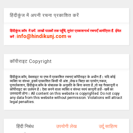
हिंदीकुंज में अपनी रचना प्रकाशित करें
हिंदीकुंज.कॉम में छपें. लाखों पाठकों तक पहुँचें, तुरंत! प्रकाशनार्थ रचनाएँ आमंत्रित हैं. ईमेल
info@hindikunj.com
करें :
पर
कॉपीराइट Copyright
हिंदीकुंज.कॉम, वेबसाइट या एप्स में प्रकाशित रचनाएं कॉपीराइट के अधीन हैं। यदि कोई
व्यक्ति या संस्था ,इसमें प्रकाशित किसी भी अंश ,लेख व चित्र का प्रयोग,नकल,
पुनर्प्रकाशन, हिंदीकुंज.कॉम के संचालक के अनुमति के बिना करता है ,तो यह गैरकानूनी व
कॉपीराइट का उलंघन है। ऐसा करने वाला व्यक्ति व संस्था स्वयं कानूनी हर्ज़े - खर्चे का
उत्तरदायी होगा। All content on this website is copyrighted. Do not copy
any data from this website without permission. Violations will attract
legal penalties.
हिंदी निबंध
उपयोगी लेख
उर्दू साहित्य