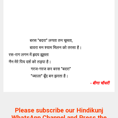
बरस "बदरा" लगता तन चूमता,
बावरा मन श्याम मिलन को तरसा है।
रस-राग लगन में हृदय झूमता
नैन मेरे पिय दर्श को तड़पा है।
गरज-गरज कर बरस "बदरा"
"ज्वाला" बूँद बन झरता है।
- बीणा चौधरी
Please subscribe our Hindikunj
WhatsApp Channel and Press the