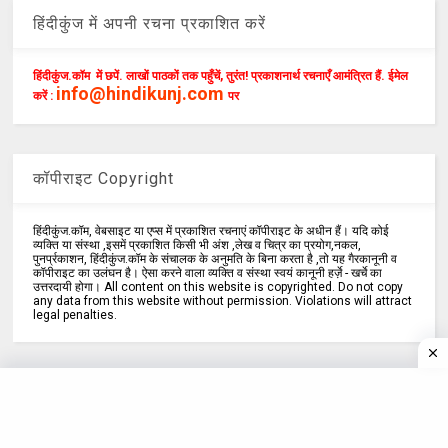
हिंदीकुंज में अपनी रचना प्रकाशित करें
हिंदीकुंज.कॉम में छपें. लाखों पाठकों तक पहुँचें, तुरंत! प्रकाशनार्थ रचनाएँ आमंत्रित हैं. ईमेल
info@hindikunj.com
करें :
पर
कॉपीराइट Copyright
हिंदीकुंज.कॉम, वेबसाइट या एप्स में प्रकाशित रचनाएं कॉपीराइट के अधीन हैं। यदि कोई
व्यक्ति या संस्था ,इसमें प्रकाशित किसी भी अंश ,लेख व चित्र का प्रयोग,नकल,
पुनर्प्रकाशन, हिंदीकुंज.कॉम के संचालक के अनुमति के बिना करता है ,तो यह गैरकानूनी व
कॉपीराइट का उलंघन है। ऐसा करने वाला व्यक्ति व संस्था स्वयं कानूनी हर्ज़े - खर्चे का
उत्तरदायी होगा। All content on this website is copyrighted. Do not copy
any data from this website without permission. Violations will attract
legal penalties.
हिंदी निबंध
उपयोगी लेख
उर्दू साहित्य