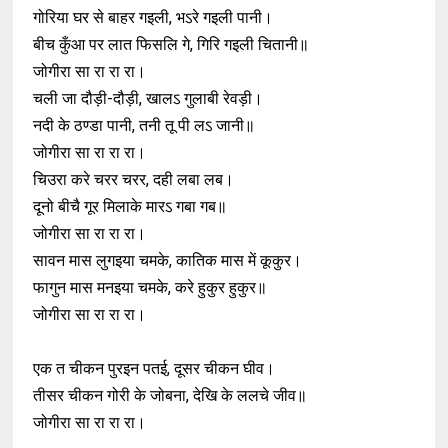
गोरिया घर से बाहर ग‍इली, भऽरे ग‍इली पानी।
बीच कुँआ पर लात फिसलि गे, गिरि ग‍इली चितानी॥
जोगीरा सा रा रा रा।
चली जा दौड़ी-दौड़ी, खालऽ गुलाबी रेवड़ी।
नदी के ठण्डा पानी, तनी तू पी लऽ जानी॥
जोगीरा सा रा रा रा।
चिउरा करे चरर चरर, दही लबा लब।
दूनो बीचै गूर मिलाके मारऽ गबा गब॥
जोगीरा सा रा रा रा।
सावन मास लुग‍इया चमके, कातिक मास में कूकुर।
फागुन मास मनइया चमके, करे हुकुर हुकुर॥
जोगीरा सा रा रा रा।
एक त चीकन पुरइन पतई, दूसर चीकन घीव।
तीसर चीकन गोरी के जोबना, देखि के ललचे जीव॥
जोगीरा सा रा रा रा।