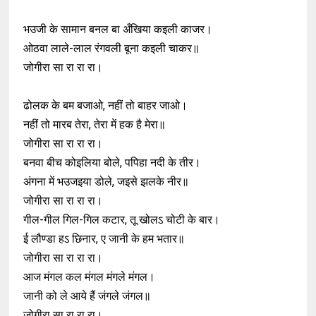
भउजी के सामान बनल बा अँखिया क‍इली काजर।
ओठवा लाले-लाल रंगवली बूना क‍इली चाकर॥
जोगीरा सा रा रा रा।
ढोलक के बम बजाओ, नहीं तो बाहर जाओ।
नहीं तो मारब तेरा, तेरा में हक है मेरा॥
जोगीरा सा रा रा रा।
बनवा बीच कोइलिया बोले, पपिहा नदी के तीर।
अंगना में भ‍उज‍इया डोले, ज‍इसे झलके नीर॥
जोगीरा सा रा रा रा।
गील-गील गिल-गिल कटार, तू खोलऽ चोटी के बार।
ई लौण्डा हऽ छिनार, ए जानी के हम भतार॥
जोगीरा सा रा रा रा।
आज मंगल कल मंगल मंगले मंगल।
जानी को ले आये हैं जंगले जंगल॥
जोगीरा सा रा रा रा।