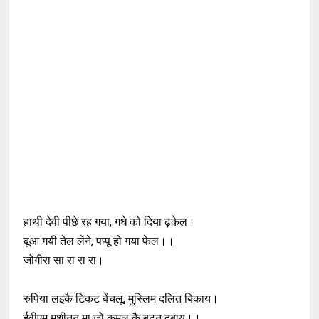
हाथी देवी पीछे रह गया, गधे को दिया ढ़केल।
बूआ गयी तेल लेने, पप्पू हो गया फेल।।
जोगीरा सा रा रा रा।
रुपिया लइकै टिकट बेंचलू, मुस्लिम दलित बिकाय।
ईवीएम मशीनन मा जो कमल कै बटन दबाय।।