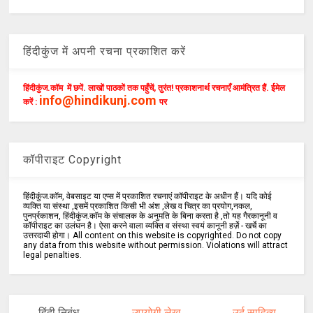
हिंदीकुंज में अपनी रचना प्रकाशित करें
हिंदीकुंज.कॉम में छपें. लाखों पाठकों तक पहुँचें, तुरंत! प्रकाशनार्थ रचनाएँ आमंत्रित हैं. ईमेल
info@hindikunj.com
करें :
पर
कॉपीराइट Copyright
हिंदीकुंज.कॉम, वेबसाइट या एप्स में प्रकाशित रचनाएं कॉपीराइट के अधीन हैं। यदि कोई
व्यक्ति या संस्था ,इसमें प्रकाशित किसी भी अंश ,लेख व चित्र का प्रयोग,नकल,
पुनर्प्रकाशन, हिंदीकुंज.कॉम के संचालक के अनुमति के बिना करता है ,तो यह गैरकानूनी व
कॉपीराइट का उलंघन है। ऐसा करने वाला व्यक्ति व संस्था स्वयं कानूनी हर्ज़े - खर्चे का
उत्तरदायी होगा। All content on this website is copyrighted. Do not copy
any data from this website without permission. Violations will attract
legal penalties.
हिंदी निबंध
उपयोगी लेख
उर्दू साहित्य