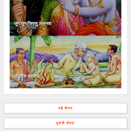
जुग जुग जियसु ललनवा
भारतीय संस्कार
नई पोस्ट
पुरानी पोस्ट