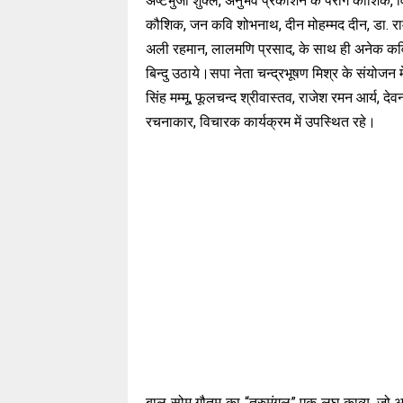
अष्टभुजा शुक्ल, अनुभव प्रकाशन के पराग कौशिक, विन
कौशिक, जन कवि शोभनाथ, दीन मोहम्मद दीन, डा. रामनर
अली रहमान, लालमणि प्रसाद, के साथ ही अनेक कवियो
बिन्दु उठाये।सपा नेता चन्द्रभूषण मिश्र के संयो
सिंह मम्मू, फूलचन्द श्रीवास्तव, राजेश रमन आर्य, दे
रचनाकार, विचारक कार्यक्रम में उपस्थित रहे।
बाल सोम गौतम का “तरुमंगल” एक लघु काव्य, जो अभी