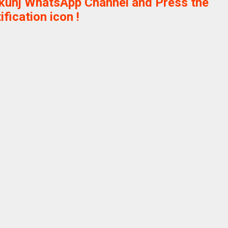
ikunj WhatsApp Channel and Press the
ification icon !