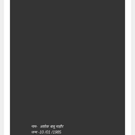
नाम- अशोक बाबू माहौर
जन्म -10 /01 /1985