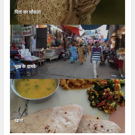
पिता का घोंसला
भूख के दायरे
खाना