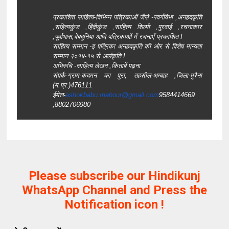
प्रकाशित साहित्य-विभिन्न पत्रिकाओं जैसे -स्वर्गविभा ,अनहदकृति
,सहित्यकुंज ,हिंदीकुंज ,साहित्य शिल्पी ,पुरवाई ,रचनाकार
,पूर्वाभास,वेबदुनिया आदि पत्रिकाओं में रचनाएँ प्रकाशित I
साहित्य सम्मान -इ पत्रिका अनहदकृति की ओर से विशेष मान्यता
सम्मान २०१४-१५ से अलंकृति I
अभिरुचि -साहित्य लेखन ,किताबें पढ़ना
संपर्क-ग्राम-कदमन का पुरा, तहसील-अम्बाह ,जिला-मुरैना
(म.प्र.)476111
ईमेल-
ashokbabu.mahour@gmail.
com
9584414669
,8802706980
Please subscribe our Hindikunj
WhatsApp Channel and Press the
Notification icon !