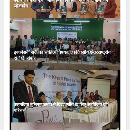
डॉ. श्रीराम लागू की आत्मकथा का हिंदी अनुवाद ‘लमाण’ का
लोकार्पण
इक्कीसवीं सदी का साहित्य विषयक एकदिवसीय अंतरराष्ट्रीय
संगोष्ठी संपन्न
अहमदिया मुस्लिम जमात ने विश्व शांति के लिए आयोजित की
परिचर्चा