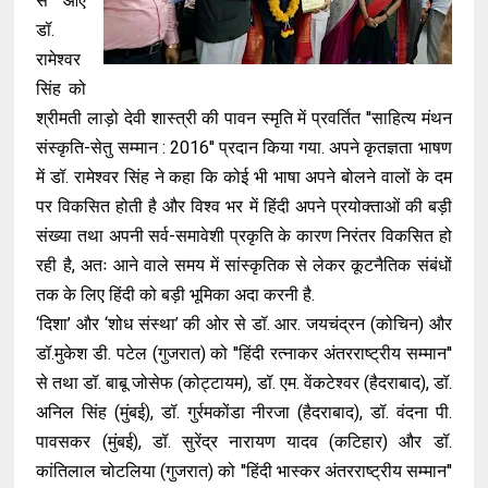
से आए
डॉ.
रामेश्वर
सिंह को
श्रीमती लाड़ो देवी शास्त्री की पावन स्मृति में प्रवर्तित ''साहित्य मंथन
संस्कृति-सेतु सम्मान : 2016'' प्रदान किया गया. अपने कृतज्ञता भाषण
में डॉ. रामेश्वर सिंह ने कहा कि कोई भी भाषा अपने बोलने वालों के दम
पर विकसित होती है और विश्व भर में हिंदी अपने प्रयोक्ताओं की बड़ी
संख्या तथा अपनी सर्व-समावेशी प्रकृति के कारण निरंतर विकसित हो
रही है, अतः आने वाले समय में सांस्कृतिक से लेकर कूटनैतिक संबंधों
तक के लिए हिंदी को बड़ी भूमिका अदा करनी है.
‘दिशा’ और ‘शोध संस्था’ की ओर से डॉ. आर. जयचंद्रन (कोचिन) और
डॉ.मुकेश डी. पटेल (गुजरात) को ''हिंदी रत्नाकर अंतरराष्ट्रीय सम्मान''
से तथा डॉ. बाबू जोसेफ (कोट्टायम), डॉ. एम. वेंकटेश्वर (हैदराबाद), डॉ.
अनिल सिंह (मुंबई), डॉ. गुर्रमकोंडा नीरजा (हैदराबाद), डॉ. वंदना पी.
पावसकर (मुंबई), डॉ. सुरेंद्र नारायण यादव (कटिहार) और डॉ.
कांतिलाल चोटलिया (गुजरात) को ''हिंदी भास्कर अंतरराष्ट्रीय सम्मान''