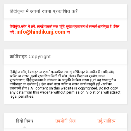
हिंदीकुंज में अपनी रचना प्रकाशित करें
हिंदीकुंज.कॉम में छपें. लाखों पाठकों तक पहुँचें, तुरंत! प्रकाशनार्थ रचनाएँ आमंत्रित हैं. ईमेल
info@hindikunj.com
करें :
पर
कॉपीराइट Copyright
हिंदीकुंज.कॉम, वेबसाइट या एप्स में प्रकाशित रचनाएं कॉपीराइट के अधीन हैं। यदि कोई
व्यक्ति या संस्था ,इसमें प्रकाशित किसी भी अंश ,लेख व चित्र का प्रयोग,नकल,
पुनर्प्रकाशन, हिंदीकुंज.कॉम के संचालक के अनुमति के बिना करता है ,तो यह गैरकानूनी व
कॉपीराइट का उलंघन है। ऐसा करने वाला व्यक्ति व संस्था स्वयं कानूनी हर्ज़े - खर्चे का
उत्तरदायी होगा। All content on this website is copyrighted. Do not copy
any data from this website without permission. Violations will attract
legal penalties.
हिंदी निबंध
उपयोगी लेख
उर्दू साहित्य