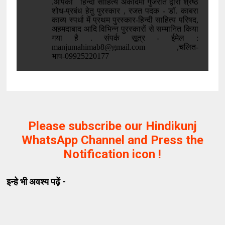
.आपको हिन्दी साहित्य अकादमी गुजरात द्वारा श्रेष्ठ
शोध-प्रबंध हेतु पुरस्कार , रजत पदक - डॉ. काबरा
काव्य स्पर्धा में प्रथम पुरस्कार-हिन्दी साहित्य परिषद,
अहमदाबाद आदि विभिन्न पुरस्कारों से सम्मानित किया
गया है . संपर्क सूत्र - ईमेल :
manjumahimab8@gmail.com ,चलित-
भाष-09925220177
Please subscribe our Hindikunj
WhatsApp Channel and Press the
Notification icon !
इन्हे भी अवश्य पढ़ें -