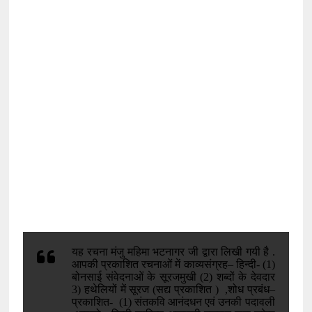
यह रचना मंजु महिमा भटनागर जी द्वारा लिखी गयी है .
आपकी प्रकाशित रचनाओं में काव्यसंग्रह– हिन्दी- (1)
बोनसाई संवेदनाओं के सूरजमुखी (2) शब्दों के देवदार
3) हथेलियों में सूरज (सद्य प्रकाशित ) ,शोध प्रबंध–
प्रकाशित- (1) संतकवि आनंदधन एवं उनकी पदावली