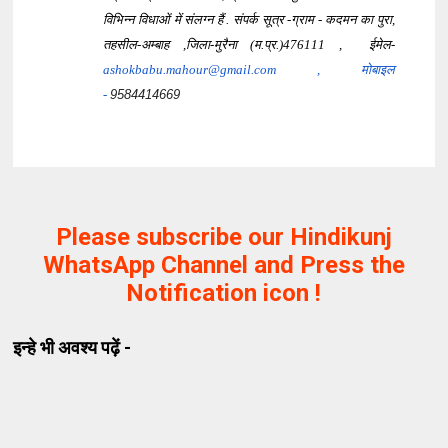
विभिन्न विधाओं में संलग्न हैं . संपर्क सूत्र -
ग्राम - कदमन का पुरा,
तहसील-अम्बाह ,जिला-मुरैना (म.प्र.)476111
, ईमेल-
ashokbabu.mahour@gmail.
com , मोबाइल
-
9584414669
Please subscribe our Hindikunj
WhatsApp Channel and Press the
Notification icon !
इन्हे भी अवश्य पढ़ें -