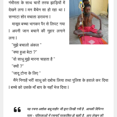
गंभीरता के साथ चारों तरफ झाड़ियों में
देखने लगा I मन बैचेन सा हो रहा था I
सन्नाटा शोर मचाता डरावना I
मासूम बच्चा भागकर पैर से लिपट गया
I अपनी जान बचाने की गुहार लगाने
लगा I
"मुझे बचालो अंकल "
"क्या हुआ बेटा ?"
"वो साधु मुझे मारना चाहता है "
"क्यों ?"
"जादू टोना के लिए "
मैंने निगाहें भरीं साधु को दबोच लिया तथा पुलिश के हवाले कर दिया
I बच्चे को उसके माँ बाप के यहाँ भेज दिया I
यह रचना अशोक बाबू माहौर जी द्वारा लिखी गयी है . आपकी विभिन्न
पत्र - पत्रिकाओं में रचनाएँ प्रकाशित हो चुकी है . आप लेखन की