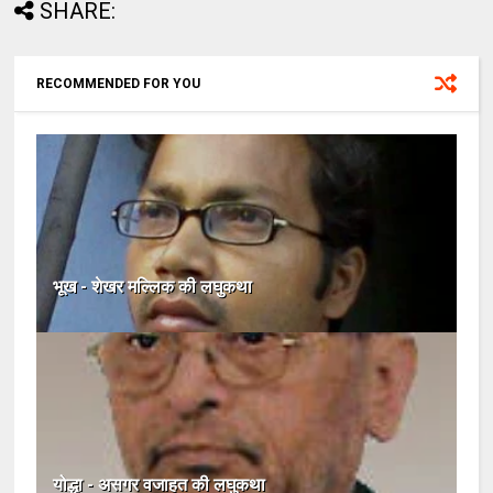
SHARE:
RECOMMENDED FOR YOU
भूख - शेखर मल्लिक की लघुकथा
योद्धा - असगर वजाहत की लघुकथा